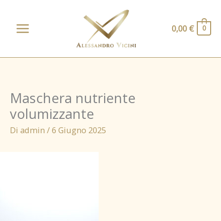
Vai
al
0,00
€
0
contenuto
Maschera nutriente
volumizzante
Di
admin
/
6 Giugno 2025