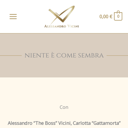
Vai
al
0,00
€
0
contenuto
niente è come sembra
Con
Alessandro “The Boss” Vicini, Carlotta “Gattamorta”