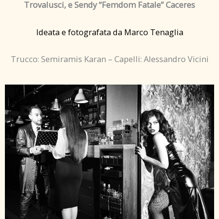
Trovalusci, e Sendy “Femdom Fatale” Caceres
Ideata e fotografata da Marco Tenaglia
Trucco: Semiramis Karan – Capelli: Alessandro Vicini