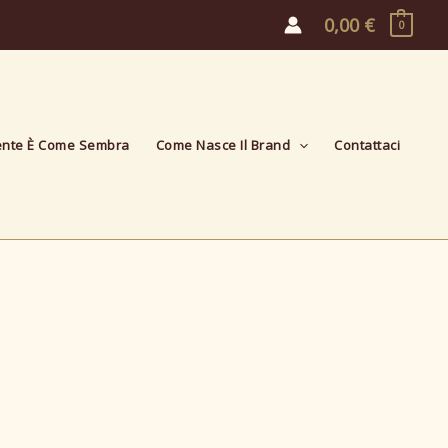
0,00
€
0
ente È Come Sembra
Come Nasce Il Brand
Contattaci