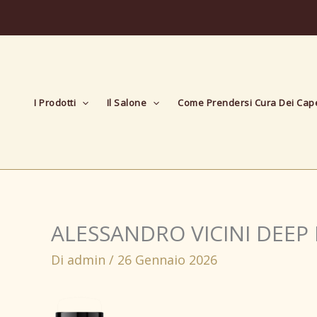
Vai
al
contenuto
I Prodotti
Il Salone
Come Prendersi Cura Dei Cape
ALESSANDRO VICINI DEEP
Di
admin
/
26 Gennaio 2026