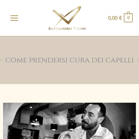
Vai
al
0,00
€
0
contenuto
come prendersi cura dei capelli