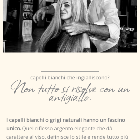
capelli bianchi che ingialliscono?
Non tutto si risolve con un
antigiallo.
I capelli bianchi o grigi naturali hanno un fascino
unico.
Quel riflesso argento elegante che dà
carattere al viso, definisce lo stile e rende tutto più