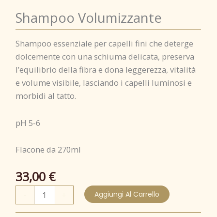
Shampoo Volumizzante
Shampoo essenziale per capelli fini che deterge
dolcemente con una schiuma delicata, preserva
l’equilibrio della fibra e dona leggerezza, vitalità
e volume visibile, lasciando i capelli luminosi e
morbidi al tatto.
pH 5-6
Flacone da 270ml
33,00
€
Shampoo
-
+
Aggiungi Al Carrello
Volumizzante